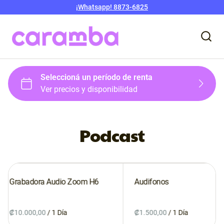
¡Whatsapp! 8873-6825
Podcast
Audifonos
Cable XLR cable audio
/
/