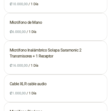
/
Micrófono de Mano
Servicios
/
Caramba Films
Estudio
Micrófono Inalámbrico Solapa Saramonic 2
Taller
Transmisores + 1 Receptor
¡Se vende!
/
Contacto
Cable XLR cable audio
/
Google Maps
Waze