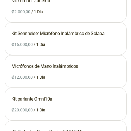
Micrófono Diadema
Whatsapp
/
Contacto
Kit Sennheiser Micrófono Inalámbrico de Solapa
/
Micrófonos de Mano Inalámbricos
/
Kit parlante Omni10a
/