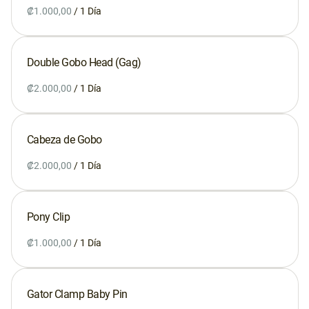
/
Double Gobo Head (Gag)
Servicios
/
Caramba Films
Estudio
Cabeza de Gobo
Taller
/
¡Se vende!
Pony Clip
Contacto
/
Google Maps
Waze
Gator Clamp Baby Pin