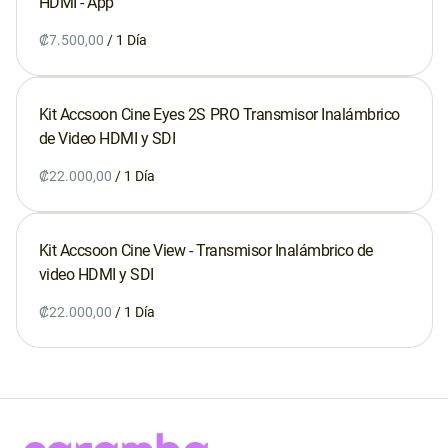
HDMI - App
/
Servicios
Kit Accsoon Cine Eyes 2S PRO Transmisor Inalámbrico
de Video HDMI y SDI
Caramba Films
/
Estudio
Taller
Kit Accsoon Cine View - Transmisor Inalámbrico de
¡Se vende!
video HDMI y SDI
/
Contacto
Google Maps
Waze