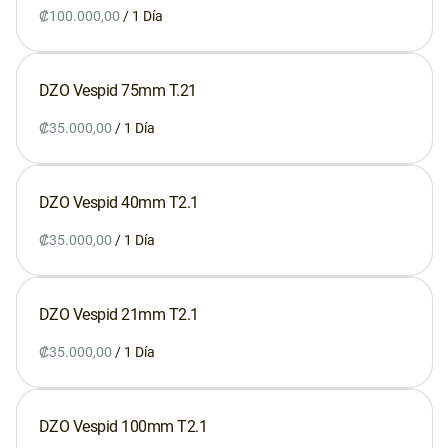
/
DZO Vespid 75mm T.21
Servicios
/
Caramba Films
Estudio
DZO Vespid 40mm T2.1
Taller
/
¡Se vende!
DZO Vespid 21mm T2.1
Contacto
/
Google Maps
Waze
DZO Vespid 100mm T2.1