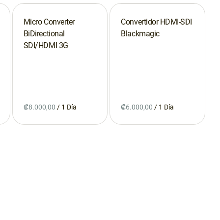
Micro Converter
Convertidor HDMI-SDI
BiDirectional
Blackmagic
SDI/HDMI 3G
/
/