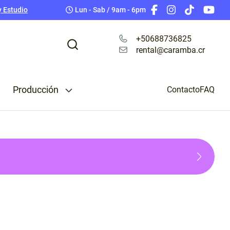
ing Pro
Baterías
y Estudio
Lun - Sab / 9am - 6pm
Tarjetas de Memoria
Teleprompter
+50688736825
rental@caramba.cr
Cables Cámara
Accesorios para Celular
Camara Rig
Producción
 & Splitters
Contacto
FAQ