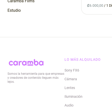
Caramba Films
/
Estudio
Taller
¡Se vende!
Contacto
Google Maps
LO MÁS ALQUILADO
Waze
Sony FX6
Somos la herramienta para que empresas
Whatsapp
y creadores de contenido lleguen más
Cámara
lejos.
Contacto
Lentes
Iluminación
Audio