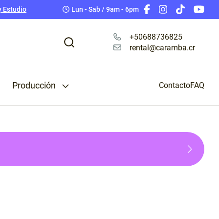
ing Pro
Baterías
y Estudio
Lun - Sab / 9am - 6pm
Tarjetas de Memoria
Teleprompter
+50688736825
rental@caramba.cr
Cables Cámara
Accesorios para Celular
Camara Rig
Producción
 & Splitters
Contacto
FAQ