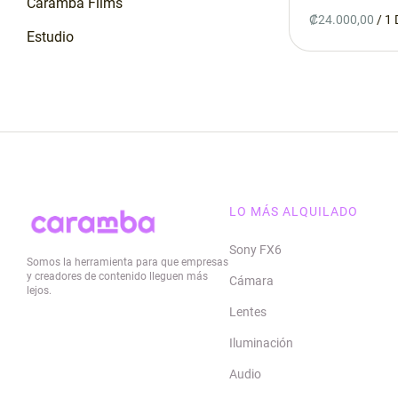
Caramba Films
/
Estudio
Taller
¡Se vende!
Contacto
Google Maps
LO MÁS ALQUILADO
Waze
Sony FX6
Somos la herramienta para que empresas
Whatsapp
y creadores de contenido lleguen más
Cámara
lejos.
Contacto
Lentes
Iluminación
Audio