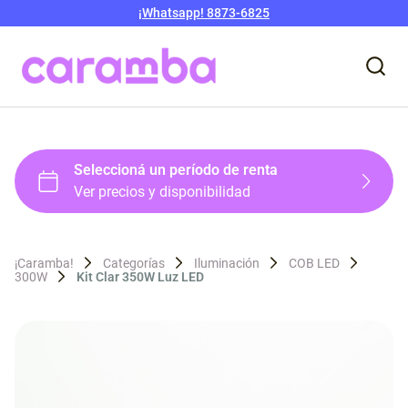
¡Whatsapp! 8873-6825
¡Caramba!
Categorías
Iluminación
COB LED
300W
Kit Clar 350W Luz LED