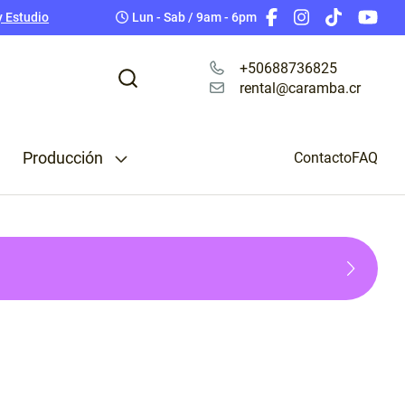
ing Pro
Baterías
y Estudio
Lun - Sab / 9am - 6pm
Tarjetas de Memoria
Teleprompter
+50688736825
rental@caramba.cr
Cables Cámara
Accesorios para Celular
Camara Rig
Producción
 & Splitters
Contacto
FAQ