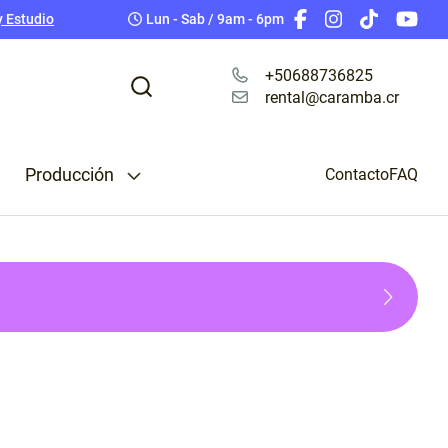
ing Pro
Baterías
y Estudio
Lun - Sab / 9am - 6pm
Tarjetas de Memoria
Teleprompter
+50688736825
rental@caramba.cr
Cables Cámara
Accesorios para Celular
Camara Rig
Producción
 & Splitters
Contacto
FAQ